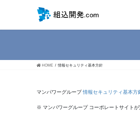
コ
ナ
ン
ビ
テ
ゲ
ン
ー
ツ
シ
に
ョ
移
ン
動
に
移
HOME
情報セキュリティ基本方針
動
マンパワーグループ
情報セキュリティ基本方
※ マンパワーグループ コーポレートサイト